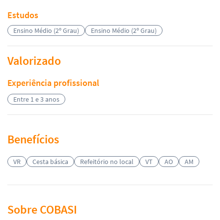
Estudos
Ensino Médio (2º Grau)
Ensino Médio (2º Grau)
Valorizado
Experiência profissional
Entre 1 e 3 anos
Benefícios
VR
Cesta básica
Refeitório no local
VT
AO
AM
Sobre COBASI