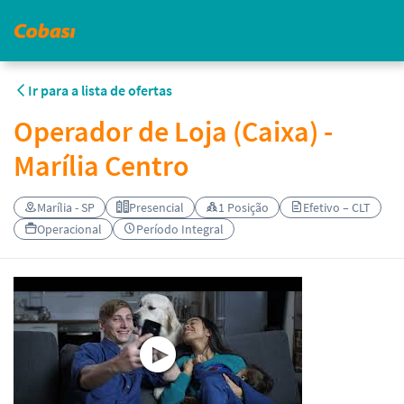
PT
Ir para a lista de ofertas
Operador de Loja (Caixa) -
Marília Centro
Marília - SP
Presencial
1 Posição
Efetivo – CLT
Operacional
Período Integral